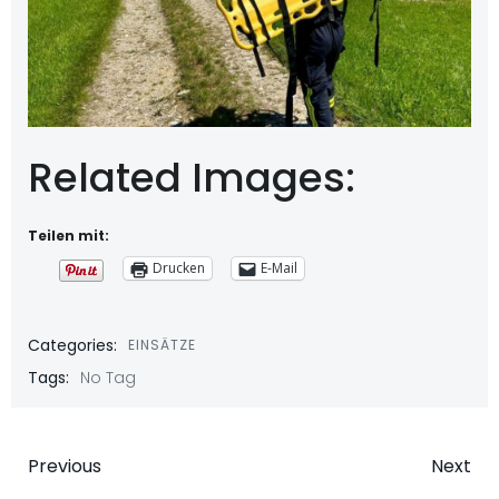
Related Images:
Teilen mit:
Drucken
E-Mail
Categories:
EINSÄTZE
Tags:
No Tag
Beitragsnavigation
Beitragsna
Previous
Next