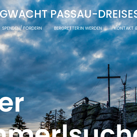
GWACHT PASSAU-DREISE
SPENDEN/ FÖRDERN
BERGRETTER:IN WERDEN
KONTAKT &
er
merlsuche