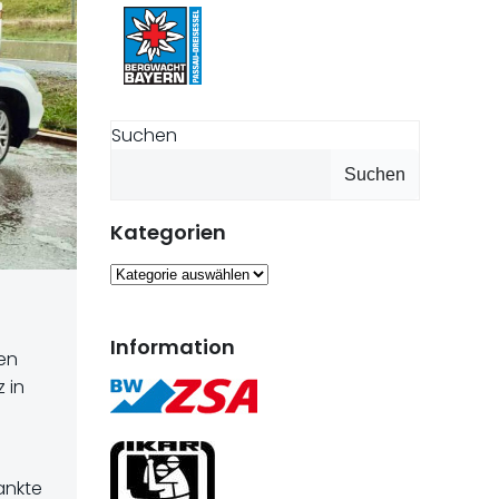
Suchen
Suchen
Kategorien
Kategorien
Information
men
 in
ankte