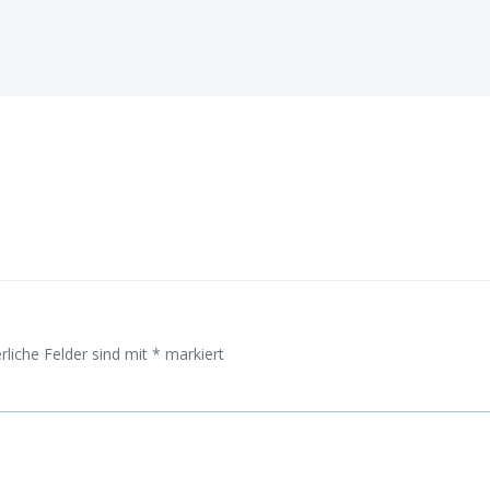
on
Beitragsnavigati
rliche Felder sind mit
*
markiert