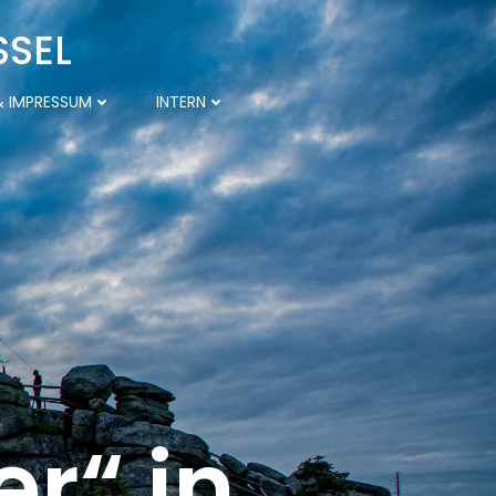
SSEL
 IMPRESSUM
INTERN
r“ in