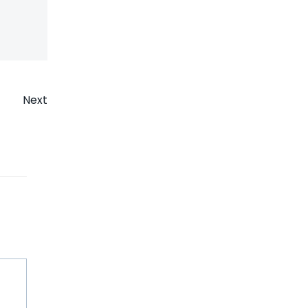
on
Next