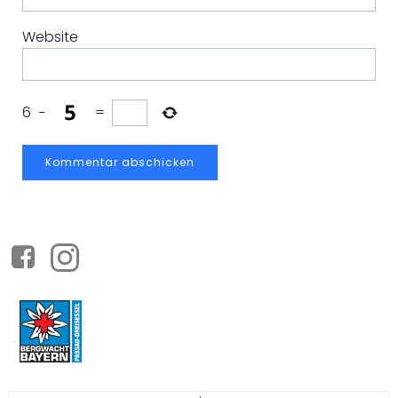
Website
6
−
=