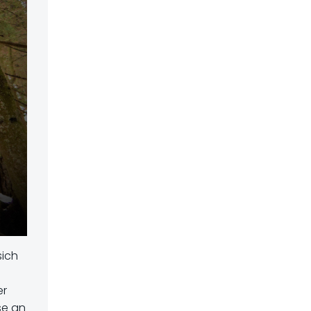
sich
er
se an