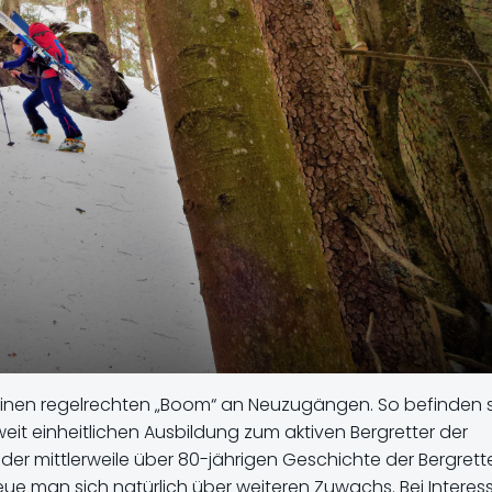
 einen regelrechten „Boom“ an Neuzugängen. So befinden 
t einheitlichen Ausbildung zum aktiven Bergretter der
 der mittlerweile über 80-jährigen Geschichte der Bergrett
eue man sich natürlich über weiteren Zuwachs. Bei Interes