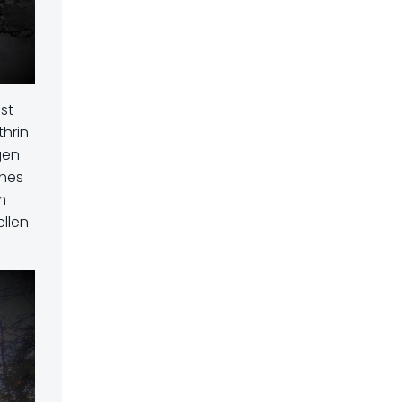
st
thrin
gen
ches
m
llen