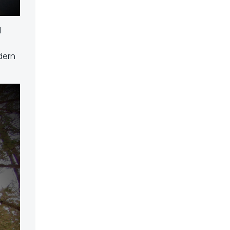
d
dern