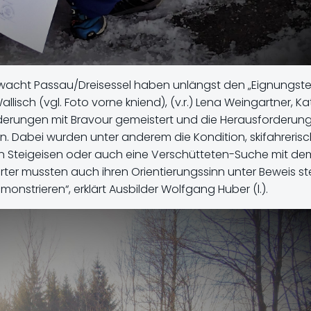
gwacht Passau/Dreisessel haben unlängst den „Eignungste
isch (vgl. Foto vorne kniend), (v.r.) Lena Weingartner, Ka
derungen mit Bravour gemeistert und die Herausforderun
Dabei wurden unter anderem die Kondition, skifahreris
on Steigeisen oder auch eine Verschütteten-Suche mit de
er mussten auch ihren Orientierungssinn unter Beweis ste
trieren“, erklärt Ausbilder Wolfgang Huber (l.).