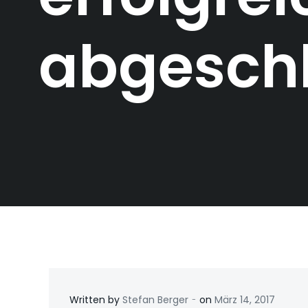
abgesch
-
Written by
Stefan Berger
on
März 14, 2017