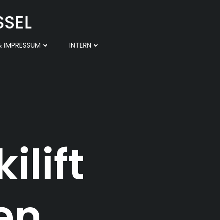
SSEL
 IMPRESSUM
INTERN
ilift
en