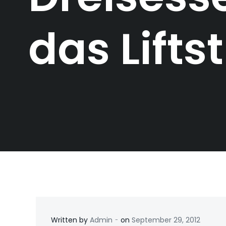
das Lifts
-
Written by
Admin
on
September 29, 2012