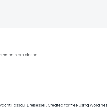
on
Beitragsnavigati
omments are closed
acht Passau-Dreisessel . Created for free using WordPr