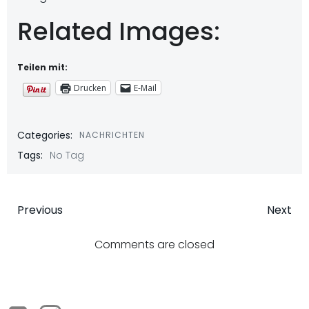
Related Images:
Teilen mit:
Drucken
E-Mail
Categories:
NACHRICHTEN
Tags:
No Tag
Beitragsnavigation
Beitragsna
Previous
Next
Comments are closed