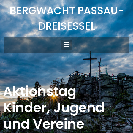
Zum
BERGWACHT PASSAU-
Inhalt
springen
DREISESSEL
Aktionstag
Kinder, Jugend
und Vereine