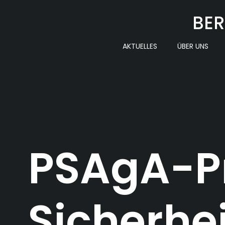
Zum
BER
Inhalt
springen
AKTUELLES
ÜBER UNS
PSAgA-P
Sicherhei