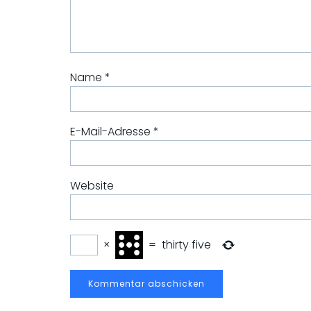
Name
*
E-Mail-Adresse
*
Website
×
=
thirty five