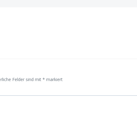
on
Beitragsnavigati
rliche Felder sind mit
*
markiert