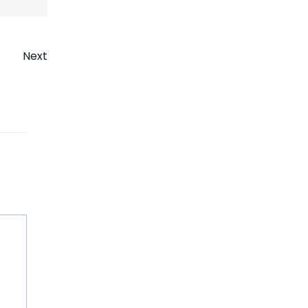
on
Next