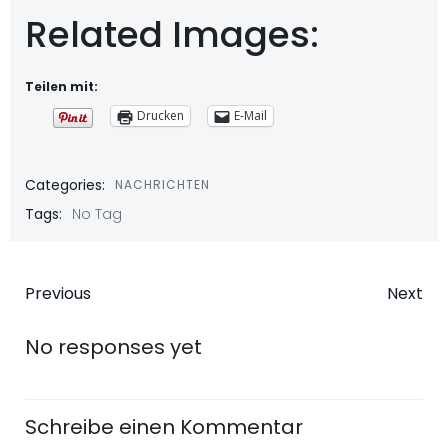
Related Images:
Teilen mit:
Drucken
E-Mail
Categories:
NACHRICHTEN
Tags:
No Tag
Beitragsnavigation
Beitragsna
Previous
Next
No responses yet
Schreibe einen Kommentar