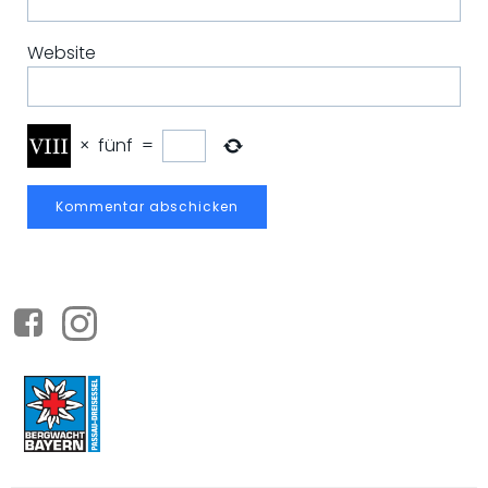
Website
×
fünf
=