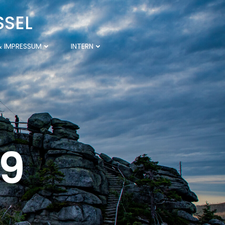
SSEL
 IMPRESSUM
INTERN
19