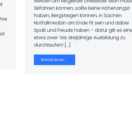
werben um Mitglieder Dreisessel. Man muss
ht
Skifahren können, sollte keine Höhenangst
haben, Bergsteigen können, in Sachen
hre
Notfallmedizin am Ende fit sein und dabei
Spaß und Freude haben – dafür gilt es ein
nst
etwa zwei- bis dreijährige Ausbildung zu
durchlaufen! […]
Weiterlesen...