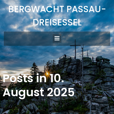
Zum
BERGWACHT PASSAU-
Inhalt
springen
DREISESSEL
Posts in 10.
August 2025